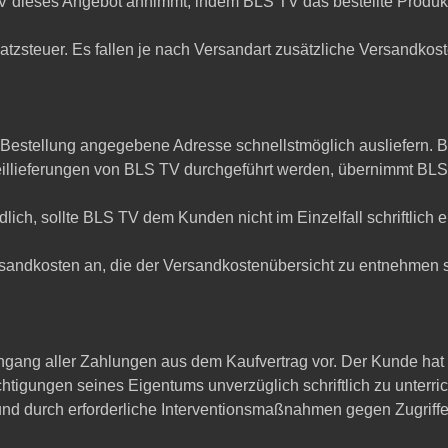
TV dieses Angebot annimmt, indem BLS TV das bestellte Produk
msatzsteuer. Es fallen je nach Versandart zusätzliche Versandko
Bestellung angegebene Adresse schnellstmöglich ausliefern. BLS
eillieferungen von BLS TV durchgeführt werden, übernimmt BLS
dlich, sollte BLS TV dem Kunden nicht im Einzelfall schriftlich 
ersandkosten an, die der Versandkostenübersicht zu entnehmen s
gang aller Zahlungen aus dem Kaufvertrag vor. Der Kunde hat B
igungen seines Eigentums unverzüglich schriftlich zu unterri
und durch erforderliche Interventionsmaßnahmen gegen Zugriffe 