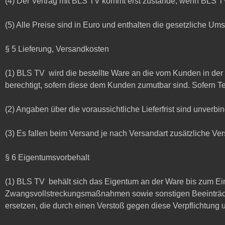
(4) Der Vertrag mit BLS TV kommt erst zustande, wenn BLS 
(5) Alle Preise sind in Euro und enthalten die gesetzliche U
§ 5 Lieferung, Versandkosten
(1) BLS TV wird die bestellte Ware an die vom Kunden in der 
berechtigt, sofern diese dem Kunden zumutbar sind. Sofern T
(2) Angaben über die voraussichtliche Lieferfrist sind unverbin
(3) Es fallen beim Versand je nach Versandart zusätzliche V
§ 6 Eigentumsvorbehalt
(1) BLS TV behält sich das Eigentum an der Ware bis zum Ein
Zwangsvollstreckungsmaßnahmen sowie sonstigen Beeinträcht
ersetzen, die durch einen Verstoß gegen diese Verpflichtung 