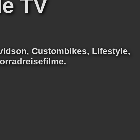
le TV
idson, Custombikes, Lifestyle,
rradreisefilme.